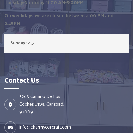
Tuesday-Saturday 11:00 AM-5:00PM
On weekdays we are closed between 2:00 PM and
2:45PM
Sunday 12-5 
Contact Us
3263 Camino De Los
Coches #103, Carlsbad,
92009
info@charmyourcraft.com