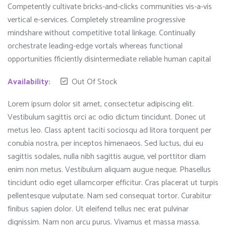
Competently cultivate bricks-and-clicks communities vis-a-vis
vertical e-services. Completely streamline progressive
mindshare without competitive total linkage. Continually
orchestrate leading-edge vortals whereas functional
opportunities fficiently disintermediate reliable human capital
Availability:
Out Of Stock
Lorem ipsum dolor sit amet, consectetur adipiscing elit.
Vestibulum sagittis orci ac odio dictum tincidunt. Donec ut
metus leo. Class aptent taciti sociosqu ad litora torquent per
conubia nostra, per inceptos himenaeos. Sed luctus, dui eu
sagittis sodales, nulla nibh sagittis augue, vel porttitor diam
enim non metus. Vestibulum aliquam augue neque. Phasellus
tincidunt odio eget ullamcorper efficitur. Cras placerat ut turpis
pellentesque vulputate. Nam sed consequat tortor. Curabitur
finibus sapien dolor. Ut eleifend tellus nec erat pulvinar
dignissim. Nam non arcu purus. Vivamus et massa massa.