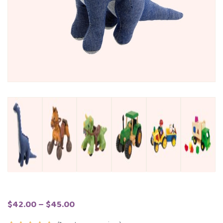
Price
–
$
42.00
$
45.00
range: