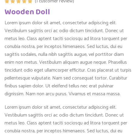
(
1
customer review)
$42.00
Rated
5.00
Wooden Doll
through
out of 5
$45.00
Lorem ipsum dolor sit amet, consectetur adipiscing elit.
Vestibulum sagittis orci ac odio dictum tincidunt. Donec ut
metus leo. Class aptent taciti sociosqu ad litora torquent per
conubia nostra, per inceptos himenaeos. Sed luctus, dui eu
sagittis sodales, nulla nibh sagittis augue, vel porttitor diam
enim non metus. Vestibulum aliquam augue neque. Phasellus
tincidunt odio eget ullamcorper efficitur. Cras placerat ut turpis
pellentesque vulputate. Nam sed consequat tortor. Curabitur
finibus sapien dolor. Ut eleifend tellus nec erat pulvinar
dignissim. Nam non arcu purus. Vivamus et massa massa.
Lorem ipsum dolor sit amet, consectetur adipiscing elit.
Vestibulum sagittis orci ac odio dictum tincidunt. Donec ut
metus leo. Class aptent taciti sociosqu ad litora torquent per
conubia nostra, per inceptos himenaeos. Sed luctus, dui eu