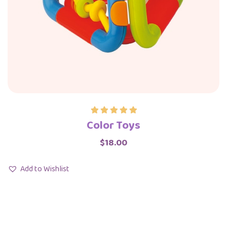
Color Toys
Rated
5.00
out of 5
$
18.00
Add to Wishlist